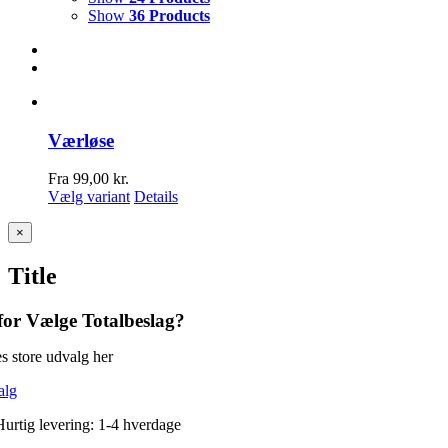
Show
36 Products
Værløse
Fra
99,00
kr.
Vælg variant
Details
Close
×
product
quick
Title
view
or Vælge Totalbeslag?
s store udvalg her
alg
Hurtig levering: 1-4 hverdage