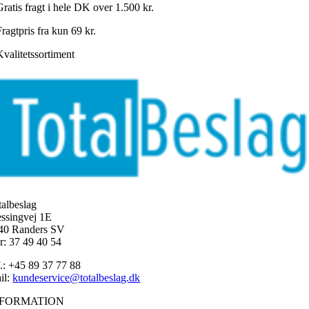
Gratis fragt i hele DK over 1.500 kr.
ragtpris fra kun 69 kr.
Kvalitetssortiment
talbeslag
ssingvej 1E
40 Randers SV
r: 37 49 40 54
f.: +45 89 37 77 88
il:
kundeservice@totalbeslag.dk
NFORMATION