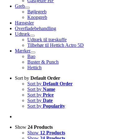
Gasfjedre HF
Greb
Bøjlegreb
Knopgreb
Hængsler
Overfladebehandling
Udtræk
Udtræk til træskuffe
Tilbehør til Hettich Actro 5D
Mærker
Bao
Buster & Punch
Hettich
Sort by
Default Order
Sort by
Default Order
Sort by
Name
Sort by
Price
Sort by
Date
Sort by
Popularity
Show
24 Products
Show
12 Products
Show
24 Products