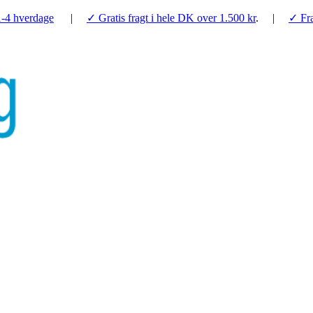
1-4 hverdage
|
✓ Gratis fragt i hele DK over 1.500 kr
. |
✓ Fra