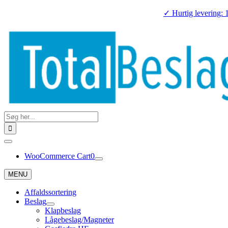
Skip
✓ Hurtig levering: 
to
content
Search
for:
Toggle
Navigation
WooCommerce Cart
0
MENU
Affaldssortering
Beslag
Klapbeslag
Lågebeslag/Magneter