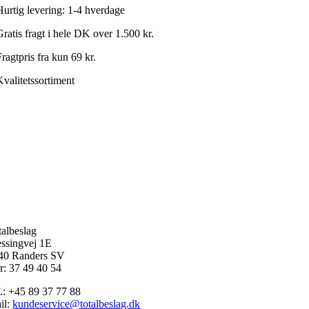
Hurtig levering: 1-4 hverdage
Gratis fragt i hele DK over 1.500 kr.
ragtpris fra kun 69 kr.
Kvalitetssortiment
talbeslag
ssingvej 1E
40 Randers SV
r: 37 49 40 54
f.: +45 89 37 77 88
il:
kundeservice@totalbeslag.dk