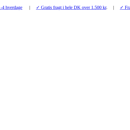
1-4 hverdage
|
✓ Gratis fragt i hele DK over 1.500 kr
. |
✓ Fra