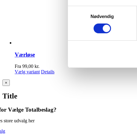
Samtykkevalg
Nødvendig
Værløse
Fra
99,00
kr.
Vælg variant
Details
Close
×
product
quick
Title
view
or Vælge Totalbeslag?
s store udvalg her
alg