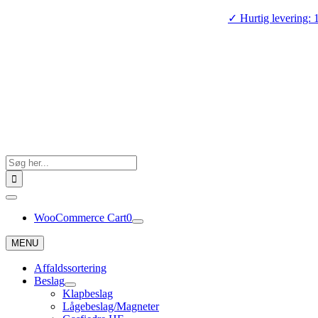
Skip
✓ Hurtig levering: 
to
content
Search
for:
Toggle
Navigation
WooCommerce Cart
0
MENU
Affaldssortering
Beslag
Klapbeslag
Lågebeslag/Magneter