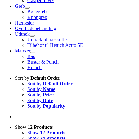
Gasfjedre HF
Greb
Bøjlegreb
Knopgreb
Hængsler
Overfladebehandling
Udtræk
Udtræk til træskuffe
Tilbehør til Hettich Actro 5D
Mærker
Bao
Buster & Punch
Hettich
Sort by
Default Order
Sort by
Default Order
Sort by
Name
Sort by
Price
Sort by
Date
Sort by
Popularity
Show
12 Products
Show
12 Products
Show
24 Products