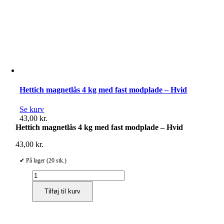
Hettich magnetlås 4 kg med fast modplade – Hvid
Se kurv
43,00
kr.
Hettich magnetlås 4 kg med fast modplade – Hvid
43,00
kr.
✔ På lager (20 stk.)
Hettich
magnetlås
Tilføj til kurv
4
kg
med
fast