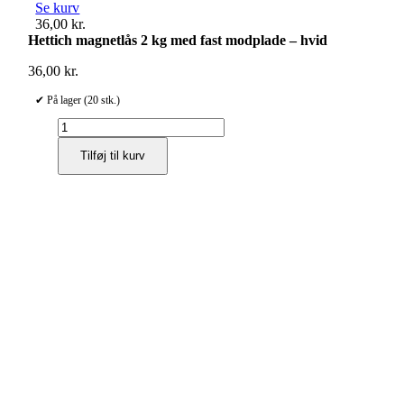
Se kurv
36,00
kr.
Hettich magnetlås 2 kg med fast modplade – hvid
36,00
kr.
✔ På lager (20 stk.)
Hettich
magnetlås
Tilføj til kurv
2
kg
med
fast
modplade
–
hvid
antal