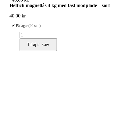
Hettich magnetlås 4 kg med fast modplade – sort
40,00
kr.
✔ På lager (20 stk.)
Hettich
magnetlås
Tilføj til kurv
4
kg
med
fast
modplade
–
sort
antal