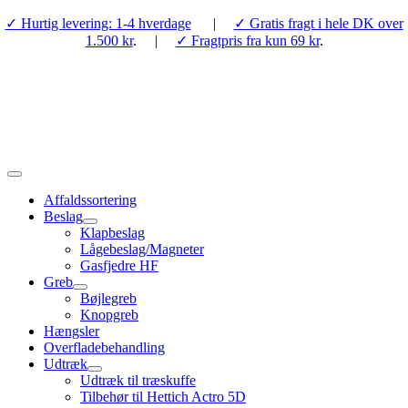
Skip
✓ Hurtig levering: 1-4 hverdage
|
✓ Gratis fragt i hele DK over
to
1.500 kr
. |
✓ Fragtpris fra kun 69 kr
.
content
Toggle
Navigation
Affaldssortering
Beslag
Klapbeslag
Lågebeslag/Magneter
Gasfjedre HF
Greb
Bøjlegreb
Knopgreb
Hængsler
Overfladebehandling
Udtræk
Udtræk til træskuffe
Tilbehør til Hettich Actro 5D