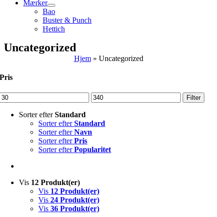
Mærker
Bao
Buster & Punch
Hettich
Uncategorized
Hjem
»
Uncategorized
Pris
Mindste
Højeste
Filter
pris
pris
Sorter efter
Standard
Sorter efter
Standard
Sorter efter
Navn
Sorter efter
Pris
Sorter efter
Popularitet
Vis
12 Produkt(er)
Vis
12 Produkt(er)
Vis
24 Produkt(er)
Vis
36 Produkt(er)