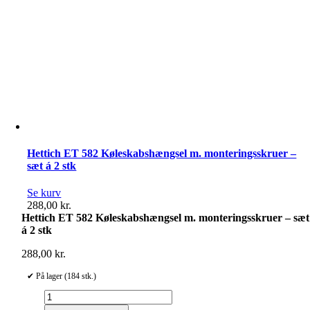
Hettich ET 582 Køleskabshængsel m. monteringsskruer –
sæt á 2 stk
Se kurv
288,00
kr.
Hettich ET 582 Køleskabshængsel m. monteringsskruer – sæt
á 2 stk
288,00
kr.
✔ På lager (184 stk.)
Hettich
ET