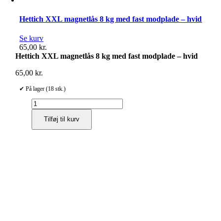
Hettich XXL magnetlås 8 kg med fast modplade – hvid
Se kurv
65,00
kr.
Hettich XXL magnetlås 8 kg med fast modplade – hvid
65,00
kr.
✔ På lager (18 stk.)
Hettich
XXL
Tilføj til kurv
magnetlås
8
kg
med
fast
modplade
–
hvid
antal