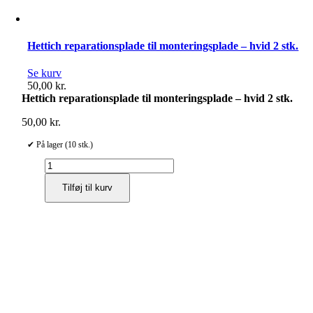
Hettich reparationsplade til monteringsplade – hvid 2 stk.
Se kurv
50,00
kr.
Hettich reparationsplade til monteringsplade – hvid 2 stk.
50,00
kr.
✔ På lager (10 stk.)
Hettich
reparationsplade
Tilføj til kurv
til
monteringsplade
–
hvid
2
stk.
antal