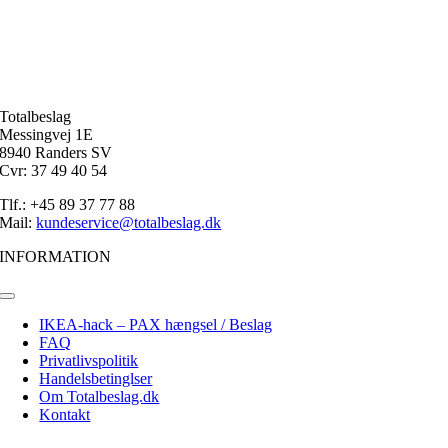
Totalbeslag
Messingvej 1E
8940 Randers SV
Cvr: 37 49 40 54
Tlf.: +45 89 37 77 88
Mail:
kundeservice@totalbeslag.dk
INFORMATION
Toggle
Navigation
IKEA-hack – PAX hængsel / Beslag
FAQ
Privatlivspolitik
Handelsbetinglser
Om Totalbeslag.dk
Kontakt