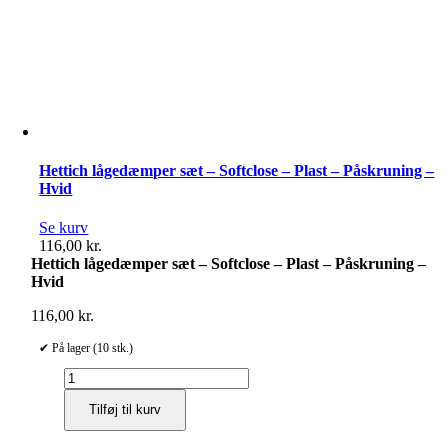
Hettich lågedæmper sæt – Softclose – Plast – Påskruning –
Hvid
Se kurv
116,00
kr.
Hettich lågedæmper sæt – Softclose – Plast – Påskruning –
Hvid
116,00
kr.
✔ På lager (10 stk.)
Hettich
lågedæmper
Tilføj til kurv
sæt
-
Softclose