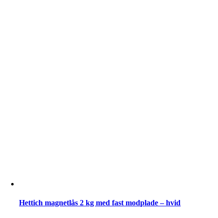
-
Plast
-
Påskruning
-
Hvid
antal
Hettich magnetlås 2 kg med fast modplade – hvid