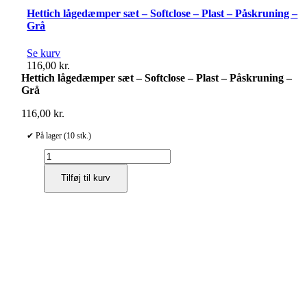
Hettich lågedæmper sæt – Softclose – Plast – Påskruning –
Grå
Se kurv
116,00
kr.
Hettich lågedæmper sæt – Softclose – Plast – Påskruning –
Grå
116,00
kr.
✔ På lager (10 stk.)
Hettich
lågedæmper
Tilføj til kurv
sæt
-
Softclose
-
Plast
-
Påskruning
-
Grå
antal