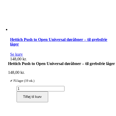
Hettich Push to Open Universal døråbner – til grebsfrie
låger
Se kurv
148,00
kr.
Hettich Push to Open Universal døråbner – til grebsfrie låger
148,00
kr.
✔ På lager (19 stk.)
Hettich
Push
Tilføj til kurv
to
Open
Universal
døråbner
–