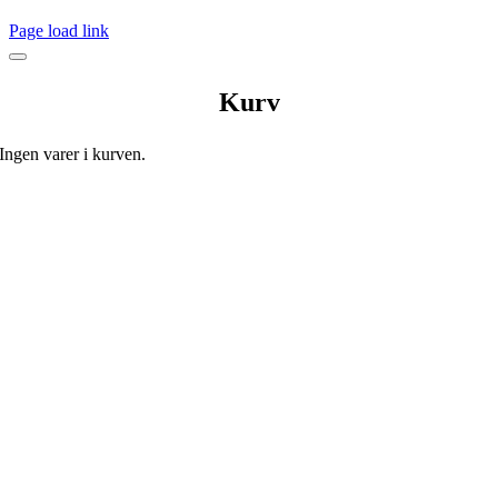
Page load link
Kurv
Ingen varer i kurven.
Go
to
Top