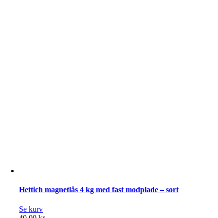
modplade
–
Hvid
antal
Hettich magnetlås 4 kg med fast modplade – sort
Se kurv
40,00
kr.