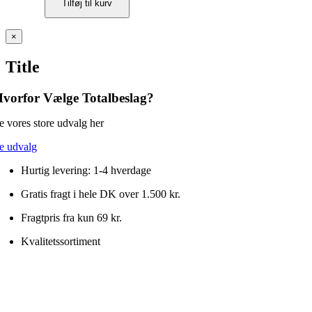
Tilføj til kurv
magnetlås
8
kg
Close
×
med
product
fast
quick
Title
modplade
view
–
sort
vorfor Vælge Totalbeslag?
antal
e vores store udvalg her
e udvalg
Hurtig levering: 1-4 hverdage
Gratis fragt i hele DK over 1.500 kr.
Fragtpris fra kun 69 kr.
Kvalitetssortiment