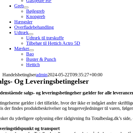
Gasfjedre HF
Greb
Bøjlegreb
Knopgreb
Hængsler
Overfladebehandling
Udtræk
Udtræk til træskuffe
Tilbehør til Hettich Actro 5D
Mærker
Bao
Buster & Punch
Hettich
Handelsbetinglser
admin
2024-05-22T09:35:27+00:00
algs- Og Leveringsbetingelser
denstående salgs- og leveringsbetingelser gælder for alle leverance
tingelserne gælder i det tilfælde, hvor der ikke er indgået andre skriftl
is der findes produktbeskrivelser og brugervejledninger til varen, følge
sker du yderligere oplysning eller rådgivning fra Totalbeslag.dk’s side,
veringstidspunkt og transport