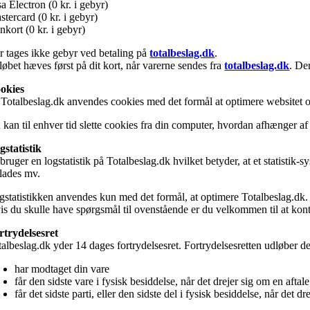
a Electron (0 kr. i gebyr)
tercard (0 kr. i gebyr)
kort (0 kr. i gebyr)
r tages ikke gebyr ved betaling på
totalbeslag.dk
.
løbet hæves først på dit kort, når varerne sendes fra
totalbeslag.dk
. De
okies
 Totalbeslag.dk anvendes cookies med det formål at optimere websitet o
 kan til enhver tid slette cookies fra din computer, hvordan afhænger af
gstatistik
 bruger en logstatistik på Totalbeslag.dk hvilket betyder, at et statisti
rlades mv.
gstatistikken anvendes kun med det formål, at optimere Totalbeslag.dk.
is du skulle have spørgsmål til ovenstående er du velkommen til at kont
rtrydelsesret
talbeslag.dk yder 14 dages fortrydelsesret. Fortrydelsesretten udløber d
har modtaget din vare
får den sidste vare i fysisk besiddelse, når det drejer sig om en aftal
får det sidste parti, eller den sidste del i fysisk besiddelse, når det d