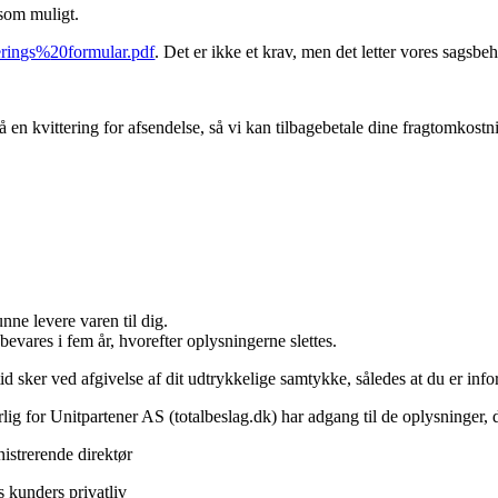
 som muligt.
erings%
20formular.pdf
. Det er ikke et krav, men det letter vores sagsb
få en kvittering for afsendelse, så vi kan tilbagebetale dine fragtomkostn
nne levere varen til dig.
evares i fem år, hvorefter oplysningerne slettes.
tid sker ved afgivelse af dit udtrykkelige samtykke, således at du er in
ig for Unitpartener AS (totalbeslag.dk) har adgang til de oplysninger, d
strerende direktør
s kunders privatliv