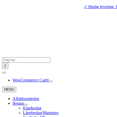
Skip
✓ Hurtig levering: 
to
content
Search
for:
Toggle
Navigation
WooCommerce Cart
0
MENU
Affaldssortering
Beslag
Klapbeslag
Lågebeslag/Magneter