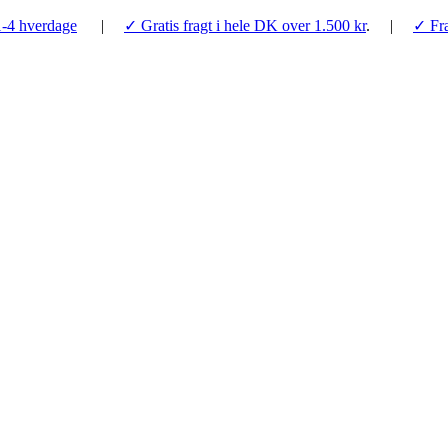
1-4 hverdage
|
✓ Gratis fragt i hele DK over 1.500 kr
. |
✓ Fra