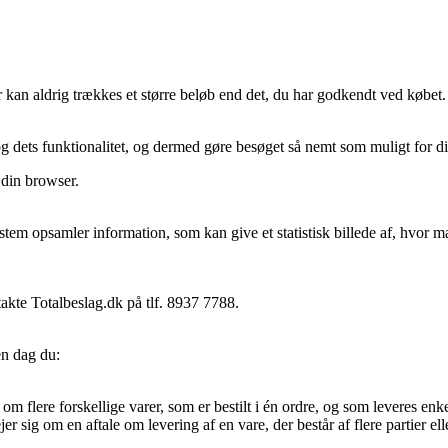
r kan aldrig trækkes et større beløb end det, du har godkendt ved købet.
g dets funktionalitet, og dermed gøre besøget så nemt som muligt for di
 din browser.
k-system opsamler information, som kan give et statistisk billede af, hv
akte Totalbeslag.dk på tlf. 8937 7788.
en dag du:
e om flere forskellige varer, som er bestilt i én ordre, og som leveres enke
rejer sig om en aftale om levering af en vare, der består af flere partier ell