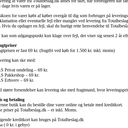
vering af varer fra Totalbeslag.dk anses for sket, når forbrugeren har f
 dage hvis varen er på lager.
sikoen for varer købt af køber overgår til dig som forbruger på leverings
lamation eller eventuelle fejl eller mangler ved levering fra Totalbeslag
. Hvis du opdager en fejl, skal du hurtigt rette henvendelse til Totalbes
 kan som udgangspunkt kun klage over fejl, der viser sig senest 2 år efte
agtpriser
gtprisen er fast 69 kr. (fragtfri ved køb for 1.500 kr. inkl. moms)
vering kan ske med:
S Privat omdeling – 69 kr.
S Pakkeshop – 69 kr.
S Erhverv – 69 kr.
d større forsendelser kan levering ske med fragtmand, hvor leveringspris 
is og betaling
enne butik kan du bestille dine varer online og betale med kreditkort.
le priser på Totalbeslag.dk – er inkl. Moms.
lgende kreditkort kan bruges på Totalbeslag.dk
a ( 0 kr. i gebyr)