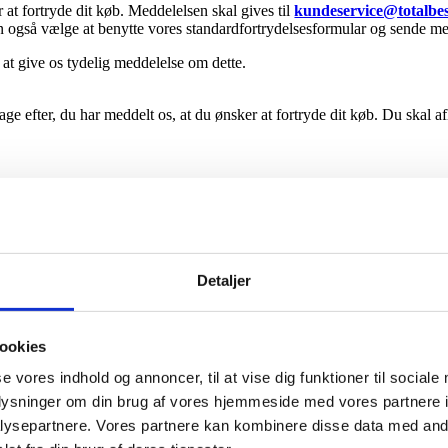
at fortryde dit køb. Meddelelsen skal gives til
kundeservice@totalbe
n også vælge at benytte vores standardfortrydelsesformular og sende me
at give os tydelig meddelelse om dette.
ge efter, du har meddelt os, at du ønsker at fortryde dit køb. Du skal af
Detaljer
den personligt på ovenstående adresse dog kun imod forudgående aftale
ookies
n håndtering, end hvad der er nødvendigt for at fastslå varens art, eg
se vores indhold og annoncer, til at vise dig funktioner til sociale
oplysninger om din brug af vores hjemmeside med vores partnere i
n som brugt, hvilket betyder, at du ved fortrydelse af købet kun får en 
ysepartnere. Vores partnere kan kombinere disse data med andr