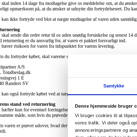
 skal inden 14 dage fra modtagelse give os meddelelse om, at du ønsker 
deligt opmærksom på, at du ønsker at udnytte din fortrydelsesret. Du ka
 kan ikke fortryde ved blot at nægte modtagelse af varen uden samtidig 
turnering
skal sende din ordre retur til os uden unødig forsinkelse og senest 14 da
 returnering er du ansvarlig for, at varen er pakket forsvarligt ind.
bærer risikoen for varen fra tidspunktet for varens levering.
s du fortryder købet, skal varerne sendes til:
itpartner A/S
. Totalbeslag.dk
ssingvej 1 E
40 Randers SV
Samtykke
 kan også fortryde købet ved at nægte at modtage varen eller aflevere 
rens stand ved returnering
Denne hjemmeside bruger c
 hæfter kun for eventuel forringelse af varens værdi, som skyldes ande
 samme måde, som hvis du prøvede den i en fysisk butik.
Vi bruger cookies til at tilpas
vores trafik. Vi deler også 
is varen er prøvet udover, hvad der er beskrevet ovenfor, betragter vi de
annonceringspartnere og anal
rdi.