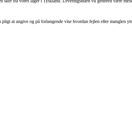
en sker fra vores lager i Tyskland. Leveringstiden vil generelt være mel
in pligt at angive og på forlangende vise hvordan fejlen eller manglen yt