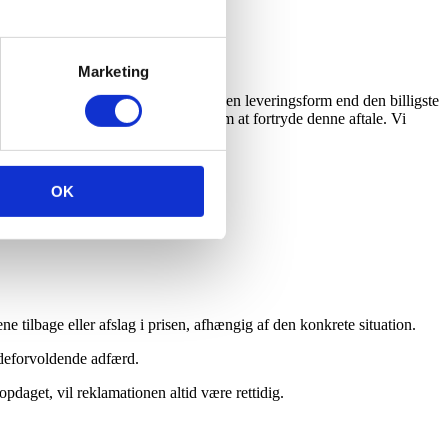
tlig brug.
kes denne købsbeløbet.
Marketing
 som følge af dit eget valg af en anden leveringsform end den billigste
get meddelelse om din beslutning om at fortryde denne aftale. Vi
ar indvilget i noget andet.
t den.
OK
e tilbage eller afslag i prisen, afhængig af den konkrete situation.
kadeforvoldende adfærd.
pdaget, vil reklamationen altid være rettidig.