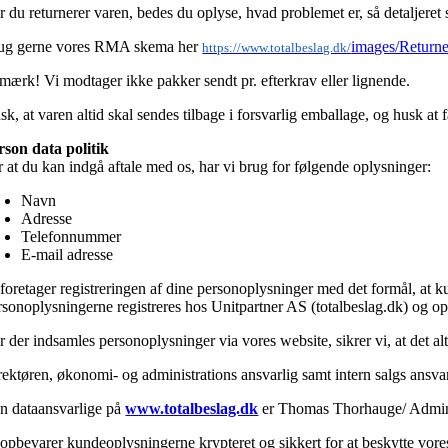
r du returnerer varen, bedes du oplyse, hvad problemet er, så detaljeret
ug gerne vores RMA skema her
images/Return
https://www.totalbeslag.dk/
mærk! Vi modtager ikke pakker sendt pr. efterkrav eller lignende.
k, at varen altid skal sendes tilbage i forsvarlig emballage, og husk at 
rson data politik
r at du kan indgå aftale med os, har vi brug for følgende oplysninger:
Navn
Adresse
Telefonnummer
E-mail adresse
foretager registreringen af dine personoplysninger med det formål, at ku
rsonoplysningerne registreres hos Unitpartner AS (totalbeslag.dk) og opb
r der indsamles personoplysninger via vores website, sikrer vi, at det al
rektøren, økonomi- og administrations ansvarlig samt intern salgs ansvarl
n dataansvarlige på
www.totalbeslag.dk
er Thomas Thorhauge/ Admini
 opbevarer kundeoplysningerne krypteret og sikkert for at beskytte vore