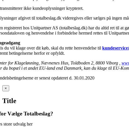
 transmitterer ikke kundeoplysninger krypteret.
lysninger afgivet til totalbeslag.dk videregives eller sælges på ingen m
 registreret hos Unitpartner AS (totalbeslag.dk) har du altid ret til at gø
rsondataloven og henvendelse i forbindelse hermed rettes til Unitpartne
ageadgang
s du vil klage over dit køb, skal du rette henvendelse til
kundeservice
remt betingelserne herfor er opfyldt.
nter for Klageløsning, Nævnenes Hus, Toldboden 2, 8800 Viborg ,
www
r du bopæl i et andet EU-land end Danmark, kan du klage til EU-Kom
ndelsbetingelserne er senest opdateret d. 30.01.2020
Close
×
product
quick
Title
view
or Vælge Totalbeslag?
s store udvalg her