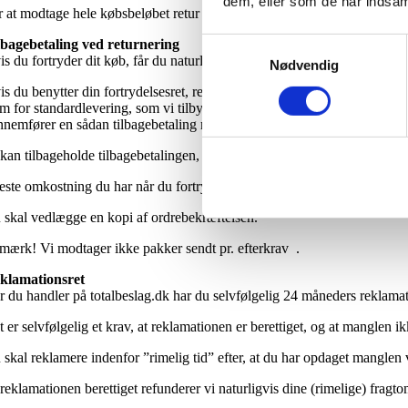
dem, eller som de har indsaml
r at modtage hele købsbeløbet retur må du altså gøre det samme, som ma
Samtykkevalg
lbagebetaling ved returnering
s du fortryder dit køb, får du naturligvis det beløb du har indbetalt til 
Nødvendig
is du benytter din fortrydelsesret, refunderer vi alle betalinger modtag
rm for standardlevering, som vi tilbyder), uden unødig forsinkelse og u
nnemfører en sådan tilbagebetaling med samme betalingsmiddel, som du 
 kan tilbageholde tilbagebetalingen, indtil vi har modtaget varen retur,
ste omkostning du har når du fortryder, er portoen for at sende varen til
 skal vedlægge en kopi af ordrebekræftelsen.
mærk! Vi modtager ikke pakker sendt pr. efterkrav .
klamationsret
r du handler på totalbeslag.dk har du selvfølgelig 24 måneders reklamatio
 er selvfølgelig et krav, at reklamationen er berettiget, og at manglen 
 skal reklamere indenfor ”rimelig tid” efter, at du har opdaget manglen 
reklamationen berettiget refunderer vi naturligvis dine (rimelige) fragt