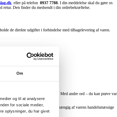
slag.dk
eller på telefon
8937 7788
. I din meddelelse skal du gøre os
d retur. Den finder du medsendt i din ordrebekræftelse.
holde de direkte udgifter i forbindelse med tilbagelevering af varen.
Om
.
enskaber og den måde, den fungerer på. Med andre ord – du kan prøve va
 medier og til at analysere
nden for sociale medier,
del eller intet af købsbeløbet retur, afhængig af varens handelsmæssige
e oplysninger, du har givet