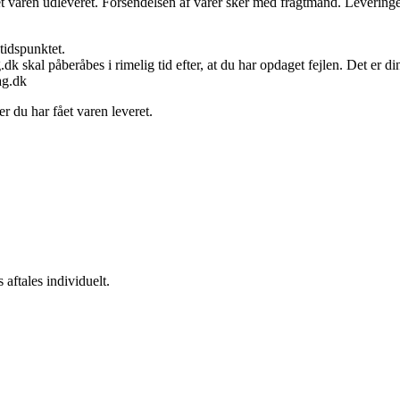
ået varen udleveret. Forsendelsen af varer sker med fragtmand. Levering
tidspunktet.
.dk skal påberåbes i rimelig tid efter, at du har opdaget fejlen. Det er d
lag.dk
r du har fået varen leveret.
aftales individuelt.