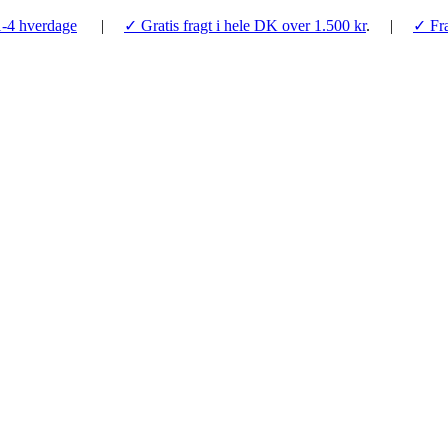
1-4 hverdage
|
✓ Gratis fragt i hele DK over 1.500 kr
. |
✓ Fra