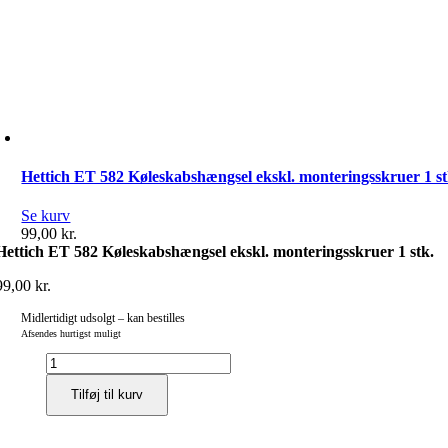
Hettich ET 582 Køleskabshængsel ekskl. monteringsskruer 1 st
Se kurv
99,00
kr.
Hettich ET 582 Køleskabshængsel ekskl. monteringsskruer 1 stk.
99,00
kr.
Midlertidigt udsolgt – kan bestilles
Afsendes hurtigst muligt
Hettich
ET
Tilføj til kurv
582
Køleskabshængsel
ekskl.