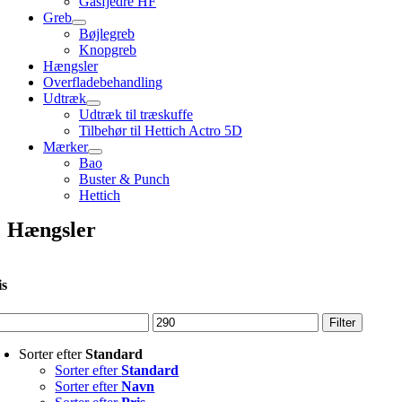
Gasfjedre HF
Greb
Bøjlegreb
Knopgreb
Hængsler
Overfladebehandling
Udtræk
Udtræk til træskuffe
Tilbehør til Hettich Actro 5D
Mærker
Bao
Buster & Punch
Hettich
Hængsler
is
ndste
Højeste
Filter
s
pris
Sorter efter
Standard
Sorter efter
Standard
Sorter efter
Navn