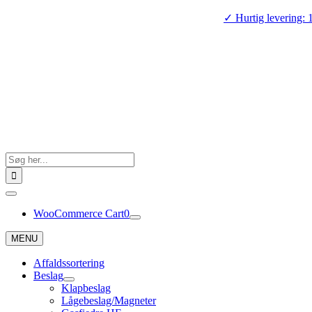
Skip
✓ Hurtig levering: 
to
content
Search
for:
Toggle
Navigation
WooCommerce Cart
0
MENU
Affaldssortering
Beslag
Klapbeslag
Lågebeslag/Magneter