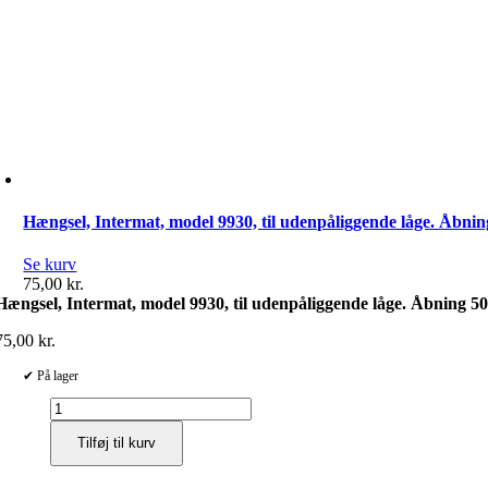
Hængsel, Intermat, model 9930, til udenpåliggende låge. Åbning
Se kurv
75,00
kr.
Hængsel, Intermat, model 9930, til udenpåliggende låge. Åbning 50°
75,00
kr.
✔ På lager
Hængsel,
Intermat,
Tilføj til kurv
model
9930,
til