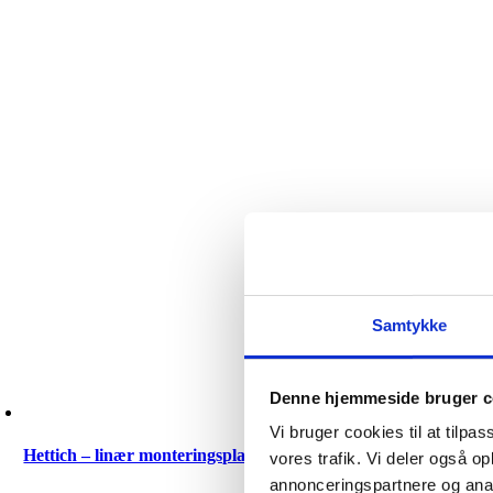
udenpåliggende
låge.
Åbning
50°
/
65°
antal
Samtykke
Denne hjemmeside bruger c
Vi bruger cookies til at tilpas
Hettich – linær monteringsplade – for ipresning
vores trafik. Vi deler også 
annonceringspartnere og anal