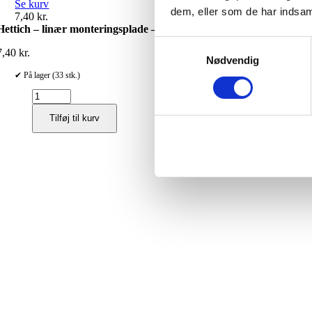
Se kurv
dem, eller som de har indsaml
7,40
kr.
Hettich – linær monteringsplade – for ipresning
Samtykkevalg
7,40
kr.
Nødvendig
✔ På lager (33 stk.)
Hettich
-
Tilføj til kurv
linær
monteringsplade
-
for
ipresning
antal