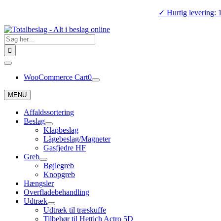
Skip
✓ Hurtig levering: 
to
content
Search
for:
Toggle
Navigation
WooCommerce Cart
0
MENU
Affaldssortering
Beslag
Klapbeslag
Lågebeslag/Magneter
Gasfjedre HF
Greb
Bøjlegreb
Knopgreb
Hængsler
Overfladebehandling
Udtræk
Udtræk til træskuffe
Tilbehør til Hettich Actro 5D