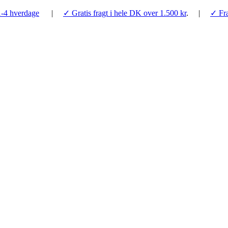
1-4 hverdage
|
✓ Gratis fragt i hele DK over 1.500 kr
. |
✓ Fra