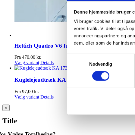
Denne hjemmeside bruger c
Vi bruger cookies til at tilpas
vores trafik. Vi deler også 
annonceringspartnere og anal
dem, eller som de har indsaml
Hettich Quadro V6 fuldudtræk med Silent Syste
Samtykkevalg
Fra
470,00
kr.
Vælg variant
Details
Nødvendig
Kuglelejeudtræk KA 1730
Fra
97,00
kr.
Vælg variant
Details
Close
×
product
quick
Title
view
or Vælge Totalbeslag?