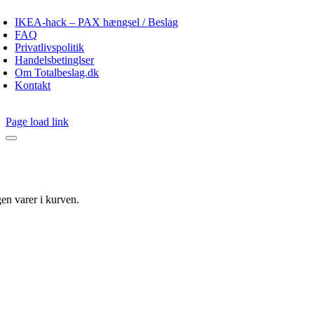
oggle
avigation
IKEA-hack – PAX hængsel / Beslag
FAQ
Privatlivspolitik
Handelsbetinglser
Om Totalbeslag.dk
Kontakt
Page load link
gen varer i kurven.
Go
to
Top