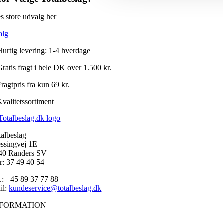
s store udvalg her
alg
Hurtig levering: 1-4 hverdage
Gratis fragt i hele DK over 1.500 kr.
ragtpris fra kun 69 kr.
Kvalitetssortiment
talbeslag
ssingvej 1E
40 Randers SV
r: 37 49 40 54
f.: +45 89 37 77 88
il:
kundeservice@totalbeslag.dk
NFORMATION