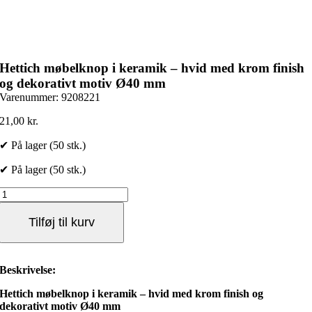
Hettich møbelknop i keramik – hvid med krom finish
og dekorativt motiv Ø40 mm
Varenummer:
9208221
21,00
kr.
✔ På lager (50 stk.)
✔ På lager (50 stk.)
Hettich
møbelknop
i
Tilføj til kurv
keramik
–
hvid
med
Beskrivelse:
krom
finish
Hettich møbelknop i keramik – hvid med krom finish og
og
dekorativt motiv Ø40 mm