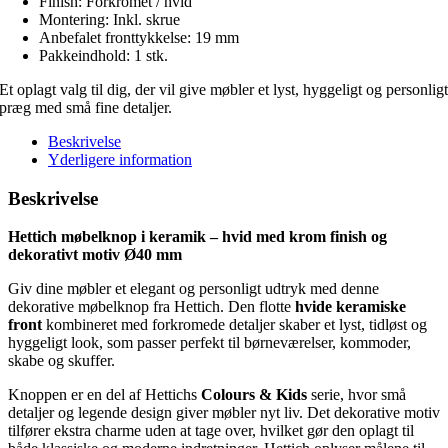
Finish: Forkromet / hvid
Montering: Inkl. skrue
Anbefalet fronttykkelse: 19 mm
Pakkeindhold: 1 stk.
Et oplagt valg til dig, der vil give møbler et lyst, hyggeligt og personlig
præg med små fine detaljer.
Beskrivelse
Yderligere information
Beskrivelse
Hettich møbelknop i keramik – hvid med krom finish og
dekorativt motiv Ø40 mm
Giv dine møbler et elegant og personligt udtryk med denne
dekorative møbelknop fra Hettich. Den flotte
hvide keramiske
front
kombineret med forkromede detaljer skaber et lyst, tidløst og
hyggeligt look, som passer perfekt til børneværelser, kommoder,
skabe og skuffer.
Knoppen er en del af Hettichs
Colours & Kids
serie, hvor små
detaljer og legende design giver møbler nyt liv. Det dekorative motiv
tilfører ekstra charme uden at tage over, hvilket gør den oplagt til