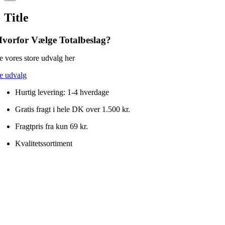
product
hjerte
quick
Title
med
view
krom
finish
vorfor Vælge Totalbeslag?
45
x
e vores store udvalg her
38
mm
e udvalg
antal
Hurtig levering: 1-4 hverdage
Gratis fragt i hele DK over 1.500 kr.
Fragtpris fra kun 69 kr.
Kvalitetssortiment