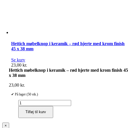
Hettich møbelknop i keramik – rød hjerte med krom finish
45 x 38 mm
Se kurv
23,00
kr.
Hettich møbelknop i keramik – rød hjerte med krom finish 4
x 38 mm
23,00
kr.
✔ På lager (50 stk.)
Hettich
møbelknop
Tilføj til kurv
i
keramik
–
Close
×
rød