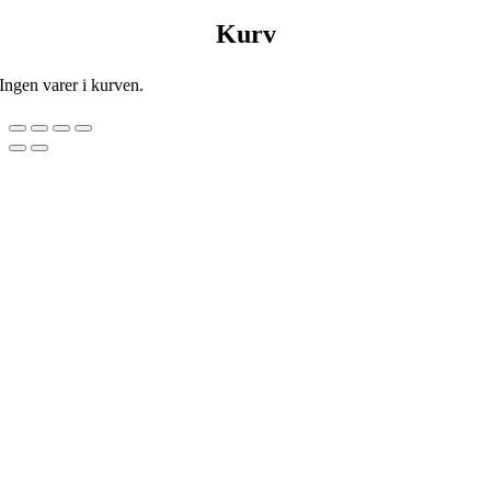
Kurv
Ingen varer i kurven.
Go
to
Top