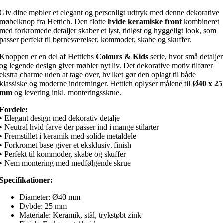
dekorativt
Giv dine møbler et elegant og personligt udtryk med denne dekorative
motiv
møbelknop fra Hettich. Den flotte
hvide keramiske front
kombineret
Ø40
med forkromede detaljer skaber et lyst, tidløst og hyggeligt look, som
mm
passer perfekt til børneværelser, kommoder, skabe og skuffer.
antal
Knoppen er en del af Hettichs
Colours & Kids
serie, hvor små detaljer
og legende design giver møbler nyt liv. Det dekorative motiv tilfører
ekstra charme uden at tage over, hvilket gør den oplagt til både
klassiske og moderne indretninger. Hettich oplyser målene til
Ø40 x 25
mm
og levering inkl. monteringsskrue.
Fordele:
• Elegant design med dekorativ detalje
• Neutral hvid farve der passer ind i mange stilarter
• Fremstillet i keramik med solide metaldele
• Forkromet base giver et eksklusivt finish
• Perfekt til kommoder, skabe og skuffer
• Nem montering med medfølgende skrue
Specifikationer:
Diameter: Ø40 mm
Dybde: 25 mm
Materiale: Keramik, stål, trykstøbt zink