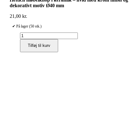
dekorativt motiv Ø40 mm
21,00
kr.
✔ På lager (50 stk.)
Hettich
møbelknop
Tilføj til kurv
i
keramik
–
hvid
med
krom
finish
og
dekorativt
motiv
Ø40
mm
antal