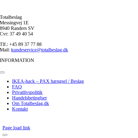
Totalbeslag
Messingvej 1E
8940 Randers SV
Cvr: 37 49 40 54
Tlf.: +45 89 37 77 88
Mail:
kundeservice@totalbeslag.dk
INFORMATION
Toggle
Navigation
IKEA-hack – PAX hængsel / Beslag
FAQ
Privatlivspolitik
Handelsbetinglser
Om Totalbeslag.dk
Kontakt
Page load link