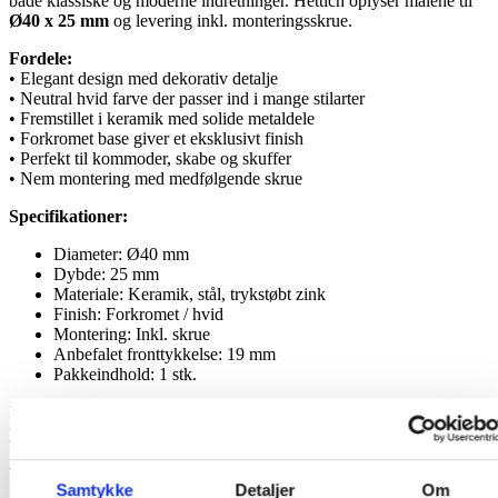
både klassiske og moderne indretninger. Hettich oplyser målene til
Ø40 x 25 mm
og levering inkl. monteringsskrue.
Fordele:
• Elegant design med dekorativ detalje
• Neutral hvid farve der passer ind i mange stilarter
• Fremstillet i keramik med solide metaldele
• Forkromet base giver et eksklusivt finish
• Perfekt til kommoder, skabe og skuffer
• Nem montering med medfølgende skrue
Specifikationer:
Diameter: Ø40 mm
Dybde: 25 mm
Materiale: Keramik, stål, trykstøbt zink
Finish: Forkromet / hvid
Montering: Inkl. skrue
Anbefalet fronttykkelse: 19 mm
Pakkeindhold: 1 stk.
Et oplagt valg til dig, der vil give møbler et lyst, hyggeligt og
personligt præg med små fine detaljer.
Yderligere information
Samtykke
Detaljer
Om