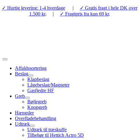
Skip
✓ Hurtig levering: 1-4 hverdage
|
✓ Gratis fragt i hele DK over
to
1.500 kr
. |
✓ Fragtpris fra kun 69 kr
.
content
Toggle
Navigation
Affaldssortering
Beslag
Klapbeslag
Lågebeslag/Magneter
Gasfjedre HF
Greb
Bøjlegreb
Knopgreb
Hængsler
Overfladebehandling
Udtræk
Udtræk til træskuffe
Tilbehør til Hettich Actro 5D