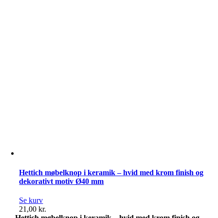
finish
og
dekorativt
motiv
ugle
Ø40
mm
antal
Hettich møbelknop i keramik – hvid med krom finish og
dekorativt motiv Ø40 mm
Se kurv
21,00
kr.
Hettich møbelknop i keramik – hvid med krom finish og