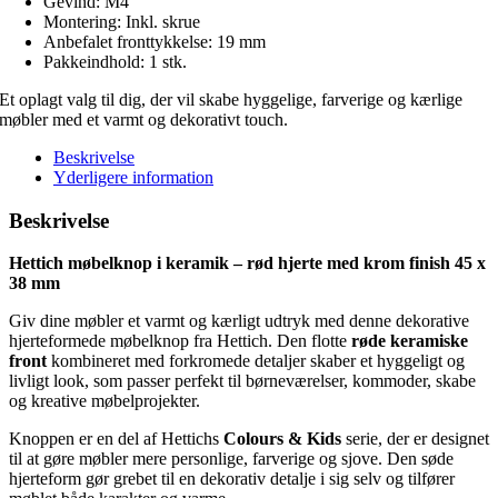
Gevind: M4
Montering: Inkl. skrue
Anbefalet fronttykkelse: 19 mm
Pakkeindhold: 1 stk.
Et oplagt valg til dig, der vil skabe hyggelige, farverige og kærlige
møbler med et varmt og dekorativt touch.
Beskrivelse
Yderligere information
Beskrivelse
Hettich møbelknop i keramik – rød hjerte med krom finish 45 x
38 mm
Giv dine møbler et varmt og kærligt udtryk med denne dekorative
hjerteformede møbelknop fra Hettich. Den flotte
røde keramiske
front
kombineret med forkromede detaljer skaber et hyggeligt og
livligt look, som passer perfekt til børneværelser, kommoder, skabe
og kreative møbelprojekter.
Knoppen er en del af Hettichs
Colours & Kids
serie, der er designet
til at gøre møbler mere personlige, farverige og sjove. Den søde
hjerteform gør grebet til en dekorativ detalje i sig selv og tilfører