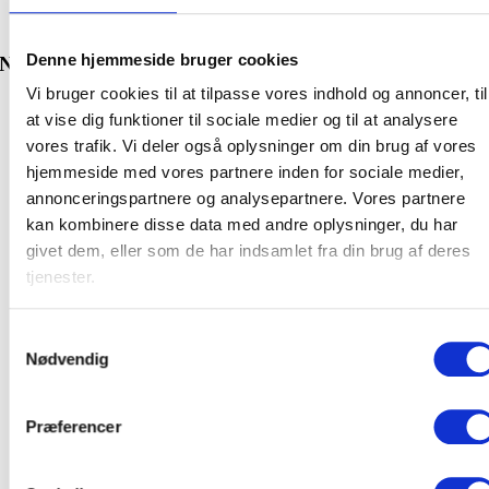
Diameter
30 mm, 40 mm, 55 mm, 75 mm
Denne hjemmeside bruger cookies
Nyheder
Vi bruger cookies til at tilpasse vores indhold og annoncer, til
at vise dig funktioner til sociale medier og til at analysere
vores trafik. Vi deler også oplysninger om din brug af vores
hjemmeside med vores partnere inden for sociale medier,
annonceringspartnere og analysepartnere. Vores partnere
kan kombinere disse data med andre oplysninger, du har
givet dem, eller som de har indsamlet fra din brug af deres
tjenester.
Samtykkevalg
Nødvendig
Præferencer