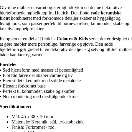
45
Giv dine møbler et varmt og kærligt udtryk med denne dekorative
x
hjerteformede møbelknop fra Hettich. Den flotte
røde keramiske
38
front
kombineret med forkromede detaljer skaber et hyggeligt og
mm
livligt look, som passer perfekt til børneværelser, kommoder, skabe og
antal
kreative møbelprojekter.
Knoppen er en del af Hettichs
Colours & Kids
serie, der er designet til
at gøre møbler mere personlige, farverige og sjove. Den søde
hjerteform gør grebet til en dekorativ detalje i sig selv og tilfører møblet
både karakter og varme.
Fordele:
• Sød hjerteform med masser af personlighed
• Flot rød farve der skaber varme og liv
• Fremstillet i keramik med solide metaldele
• Elegant forkromet base
• Perfekt til kommoder, skabe og skuffer
• Nem montering med medfølgende skrue
Specifikationer:
Mål: 45 x 38 x 20 mm
Materiale: Keramik, stål, trykstøbt zink
Finish: Forkromet / rød