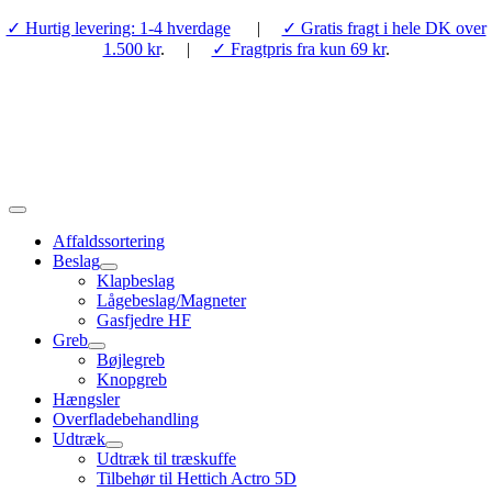
Skip
✓ Hurtig levering: 1-4 hverdage
|
✓ Gratis fragt i hele DK over
to
1.500 kr
. |
✓ Fragtpris fra kun 69 kr
.
content
Toggle
Navigation
Affaldssortering
Beslag
Klapbeslag
Lågebeslag/Magneter
Gasfjedre HF
Greb
Bøjlegreb
Knopgreb
Hængsler
Overfladebehandling
Udtræk
Udtræk til træskuffe
Tilbehør til Hettich Actro 5D