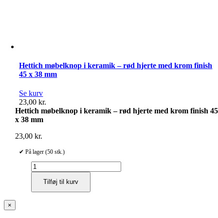
Hettich møbelknop i keramik – rød hjerte med krom finish
45 x 38 mm
Se kurv
23,00
kr.
Hettich møbelknop i keramik – rød hjerte med krom finish 4
x 38 mm
23,00
kr.
✔ På lager (50 stk.)
Hettich
møbelknop
Tilføj til kurv
i
keramik
–
Close
×
rød
product
hjerte