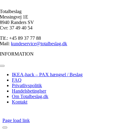
Totalbeslag
Messingvej 1E
8940 Randers SV
Cvr: 37 49 40 54
Tlf.: +45 89 37 77 88
Mail:
kundeservice@totalbeslag.dk
INFORMATION
Toggle
Navigation
IKEA-hack – PAX hængsel / Beslag
FAQ
Privatlivspolitik
Handelsbetinglser
Om Totalbeslag.dk
Kontakt
Page load link