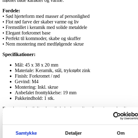
møblet både karakter og varme.
Fordele:
• Sød hjerteform med masser af personlighed
• Flot rød farve der skaber varme og liv
• Fremstillet i keramik med solide metaldele
• Elegant forkromet base
• Perfekt til kommoder, skabe og skuffer
• Nem montering med medfølgende skrue
Specifikationer:
Mål: 45 x 38 x 20 mm
Materiale: Keramik, stål, trykstøbt zink
Finish: Forkromet / rød
Gevind: M4
Montering: Inkl. skrue
Anbefalet fronttykkelse: 19 mm
Pakkeindhold: 1 stk.
Et oplagt valg til dig, der vil skabe hyggelige, farverige og kærlige
møbler med et varmt og dekorativt touch.
Yderligere information
Samtykke
Detaljer
Om