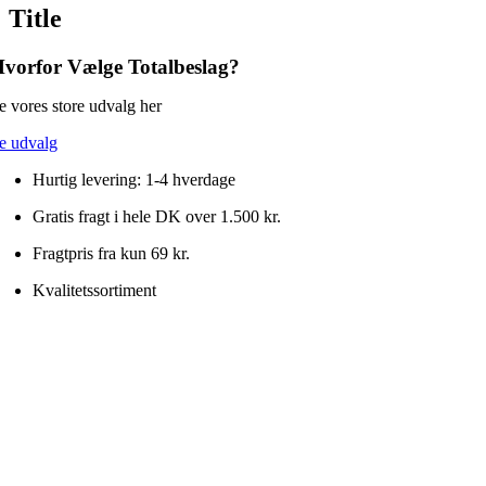
quick
Title
med
view
krom
finish
vorfor Vælge Totalbeslag?
45
x
e vores store udvalg her
38
mm
e udvalg
antal
Hurtig levering: 1-4 hverdage
Gratis fragt i hele DK over 1.500 kr.
Fragtpris fra kun 69 kr.
Kvalitetssortiment