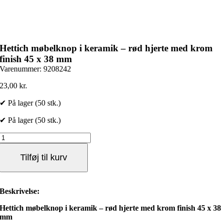
Hettich møbelknop i keramik – rød hjerte med krom
finish 45 x 38 mm
Varenummer:
9208242
23,00
kr.
✔ På lager (50 stk.)
✔ På lager (50 stk.)
Hettich
møbelknop
i
Tilføj til kurv
keramik
–
rød
hjerte
Beskrivelse:
med
krom
Hettich møbelknop i keramik – rød hjerte med krom finish 45 x 3
finish
mm