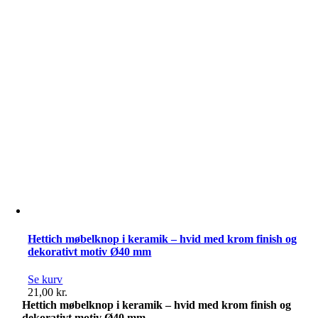
og
dekorativt
motiv
ugle
Ø40
mm
antal
Hettich møbelknop i keramik – hvid med krom finish og
dekorativt motiv Ø40 mm
Se kurv
21,00
kr.
Hettich møbelknop i keramik – hvid med krom finish og
dekorativt motiv Ø40 mm