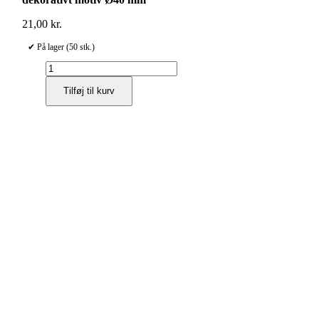
21,00
kr.
✔ På lager (50 stk.)
Hettich
møbelknop
Tilføj til kurv
i
keramik
–
hvid
med
krom
finish
og
dekorativt
motiv
Ø40
mm
antal