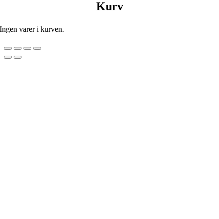
Kurv
Ingen varer i kurven.
Go
to
Top