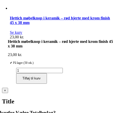
Hettich møbelknop i keramik – rød hjerte med krom finish
45 x 38 mm
Se kurv
23,00
kr.
Hettich møbelknop i keramik – rød hjerte med krom finish 4
x 38 mm
23,00
kr.
✔ På lager (50 stk.)
Hettich
møbelknop
Tilføj til kurv
i
keramik
–
Close
×
rød
product
hjerte
quick
Title
med
view
krom
finish
vorfor Vælge Totalbeslag?