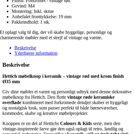
Finish: Forkromet / vintage rød
Gevind: M4
Montering: Inkl. skrue
Anbefalet fronttykkelse: 19 mm
Pakkeindhold: 1 stk.
Et oplagt valg til dig, der vil skabe hyggelige, personlige og
charmerende møbler med et strejf af vintage og varme.
Beskrivelse
Yderligere information
Beskrivelse
Hettich møbelknop i keramik – vintage rød med krom finish
Ø35 mm
Giv dine møbler et varmt og personligt udtryk med denne dekorative
møbelknop fra Hettich. Den flotte
vintage røde keramiske
overflade
kombineret med forkromede detaljer skaber et hyggeligt
og nostalgisk look, som passer perfekt til både børneværelser,
kommoder, skabe og kreative møbelprojekter.
Knoppen er en del af Hettichs
Colours & Kids
serie, men den
vintage-inspirerede farve gør den også oplagt til retro, landlig og