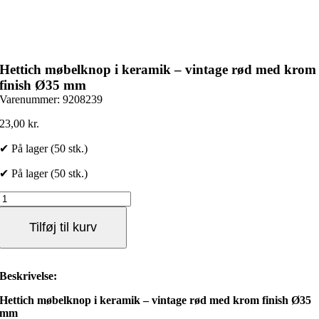
Hettich møbelknop i keramik – vintage rød med krom
finish Ø35 mm
Varenummer:
9208239
23,00
kr.
✔ På lager (50 stk.)
✔ På lager (50 stk.)
Hettich
møbelknop
i
Tilføj til kurv
keramik
–
vintage
rød
Beskrivelse:
med
krom
Hettich møbelknop i keramik – vintage rød med krom finish Ø35
finish
mm