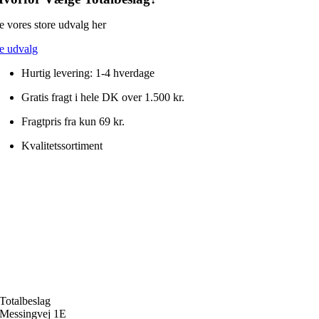
45
x
e vores store udvalg her
38
mm
e udvalg
antal
Hurtig levering: 1-4 hverdage
Gratis fragt i hele DK over 1.500 kr.
Fragtpris fra kun 69 kr.
Kvalitetssortiment
Totalbeslag
Messingvej 1E