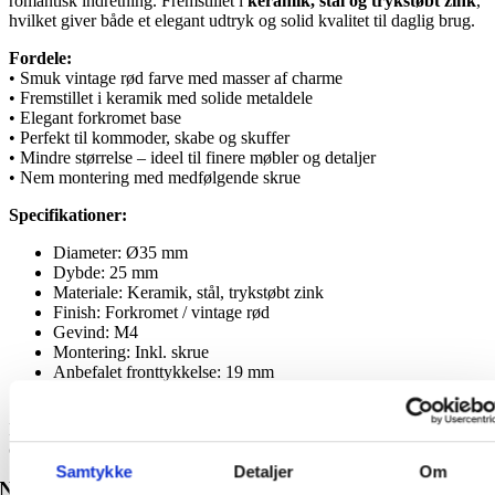
romantisk indretning. Fremstillet i
keramik, stål og trykstøbt zink
,
hvilket giver både et elegant udtryk og solid kvalitet til daglig brug.
Fordele:
• Smuk vintage rød farve med masser af charme
• Fremstillet i keramik med solide metaldele
• Elegant forkromet base
• Perfekt til kommoder, skabe og skuffer
• Mindre størrelse – ideel til finere møbler og detaljer
• Nem montering med medfølgende skrue
Specifikationer:
Diameter: Ø35 mm
Dybde: 25 mm
Materiale: Keramik, stål, trykstøbt zink
Finish: Forkromet / vintage rød
Gevind: M4
Montering: Inkl. skrue
Anbefalet fronttykkelse: 19 mm
Pakkeindhold: 1 stk.
Et oplagt valg til dig, der vil skabe hyggelige, personlige og
charmerende møbler med et strejf af vintage og varme.
Samtykke
Detaljer
Om
Nyheder