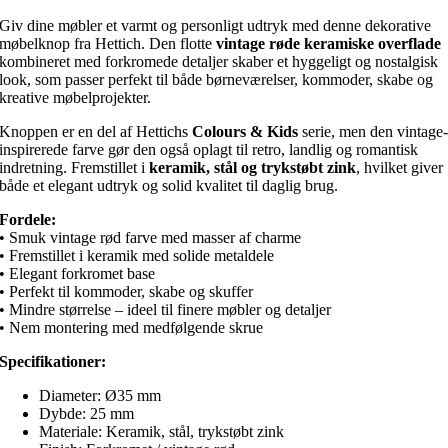
Ø35
Giv dine møbler et varmt og personligt udtryk med denne dekorative
mm
møbelknop fra Hettich. Den flotte
vintage røde keramiske overflade
antal
kombineret med forkromede detaljer skaber et hyggeligt og nostalgisk
look, som passer perfekt til både børneværelser, kommoder, skabe og
kreative møbelprojekter.
Knoppen er en del af Hettichs
Colours & Kids
serie, men den vintage
inspirerede farve gør den også oplagt til retro, landlig og romantisk
indretning. Fremstillet i
keramik, stål og trykstøbt zink
, hvilket giver
både et elegant udtryk og solid kvalitet til daglig brug.
Fordele:
• Smuk vintage rød farve med masser af charme
• Fremstillet i keramik med solide metaldele
• Elegant forkromet base
• Perfekt til kommoder, skabe og skuffer
• Mindre størrelse – ideel til finere møbler og detaljer
• Nem montering med medfølgende skrue
Specifikationer:
Diameter: Ø35 mm
Dybde: 25 mm
Materiale: Keramik, stål, trykstøbt zink