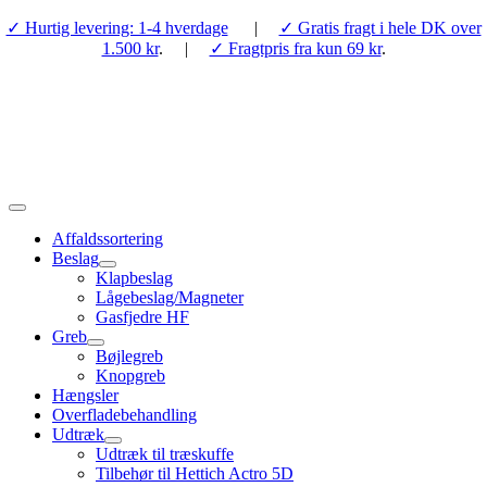
Skip
✓ Hurtig levering: 1-4 hverdage
|
✓ Gratis fragt i hele DK over
to
1.500 kr
. |
✓ Fragtpris fra kun 69 kr
.
content
Toggle
Navigation
Affaldssortering
Beslag
Klapbeslag
Lågebeslag/Magneter
Gasfjedre HF
Greb
Bøjlegreb
Knopgreb
Hængsler
Overfladebehandling
Udtræk
Udtræk til træskuffe
Tilbehør til Hettich Actro 5D