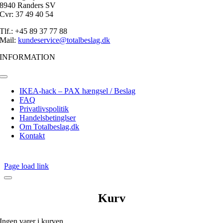
8940 Randers SV
Cvr: 37 49 40 54
Tlf.: +45 89 37 77 88
Mail:
kundeservice@totalbeslag.dk
INFORMATION
Toggle
Navigation
IKEA-hack – PAX hængsel / Beslag
FAQ
Privatlivspolitik
Handelsbetinglser
Om Totalbeslag.dk
Kontakt
Page load link
Kurv
Ingen varer i kurven.