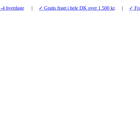
1-4 hverdage
|
✓ Gratis fragt i hele DK over 1.500 kr
. |
✓ Fra