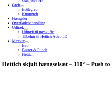
Gasfjedre HF
Greb
Bøjlegreb
Knopgreb
Hængsler
Overfladebehandling
Udtræk
Udtræk til træskuffe
Tilbehør til Hettich Actro 5D
Mærker
Bao
Buster & Punch
Hettich
Hettich skjult hængselsæt – 110° – Push to