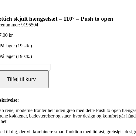
ttich skjult hængselsæt – 110° – Push to open
renummer:
9195504
7,00
kr.
På lager (19 stk.)
På lager (19 stk.)
ttich
ult
ngselsæt
Tilføj til kurv
0°
sh
skrivelse:
en
ab rene, moderne fronter helt uden greb med dette Push to open hængselsæt
al
ilrene køkkener, badeværelser og stuer, hvor design og komfort går hånd
abet.
elt til dig, der vil kombinere smart funktion med tidløst, grebsløst desig