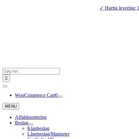
Skip
✓ Hurtig levering: 
to
content
Search
for:
Toggle
Navigation
WooCommerce Cart
0
MENU
Affaldssortering
Beslag
Klapbeslag
Lågebeslag/Magneter