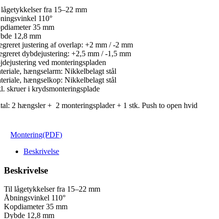
l lågetykkelser fra 15–22 mm
ningsvinkel 110°
pdiameter 35 mm
bde 12,8 mm
tegreret justering af overlap: +2 mm / -2 mm
tegreret dybdejustering: +2,5 mm / -1,5 mm
jdejustering ved monteringspladen
teriale, hængselarm: Nikkelbelagt stål
teriale, hængselkop: Nikkelbelagt stål
kl. skruer i krydsmonteringsplade
tal: 2 hængsler + 2 monteringsplader + 1 stk. Push to open hvid
Montering(PDF)
Beskrivelse
Beskrivelse
Til lågetykkelser fra 15–22 mm
Åbningsvinkel 110°
Kopdiameter 35 mm
Dybde 12,8 mm