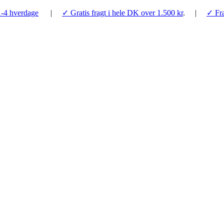
1-4 hverdage
|
✓ Gratis fragt i hele DK over 1.500 kr
. |
✓ Fra