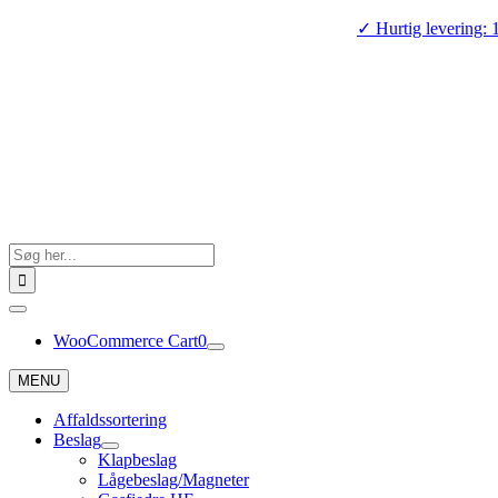
Skip
✓ Hurtig levering: 
to
content
Search
for:
Toggle
Navigation
WooCommerce Cart
0
MENU
Affaldssortering
Beslag
Klapbeslag
Lågebeslag/Magneter