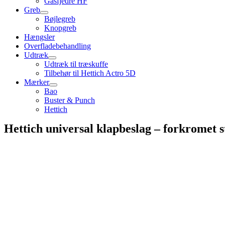
Gasfjedre HF
Greb
Bøjlegreb
Knopgreb
Hængsler
Overfladebehandling
Udtræk
Udtræk til træskuffe
Tilbehør til Hettich Actro 5D
Mærker
Bao
Buster & Punch
Hettich
Hettich universal klapbeslag – forkromet s