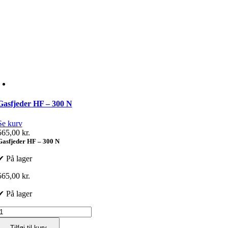
Gasfjeder HF – 300 N
Se kurv
565,00
kr.
Gasfjeder HF – 300 N
✔ På lager
565,00
kr.
✔ På lager
Gasfjeder
HF
Tilføj til kurv