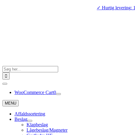
Skip
✓ Hurtig levering: 
to
content
Search
for:
Toggle
Navigation
WooCommerce Cart
0
MENU
Affaldssortering
Beslag
Klapbeslag
Lågebeslag/Magneter