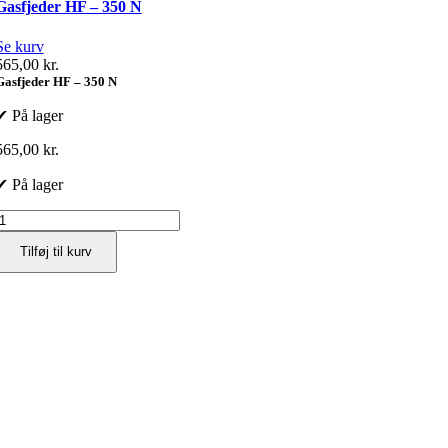
Gasfjeder HF – 350 N
Se kurv
565,00
kr.
Gasfjeder HF – 350 N
✔ På lager
565,00
kr.
✔ På lager
Gasfjeder
HF
Tilføj til kurv
350
N
ntal