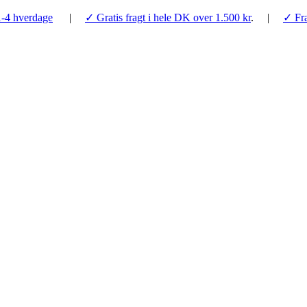
1-4 hverdage
|
✓ Gratis fragt i hele DK over 1.500 kr
. |
✓ Fra