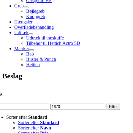
Gasfjedre HF
Greb
Bøjlegreb
Knopgreb
Hængsler
Overfladebehandling
Udtræk
Udtræk til træskuffe
Tilbehør til Hettich Actro 5D
Mærker
Bao
Buster & Punch
Hettich
Beslag
is
ndste
Højeste
Filter
s
pris
Sorter efter
Standard
Sorter efter
Standard
Sorter efter
Navn