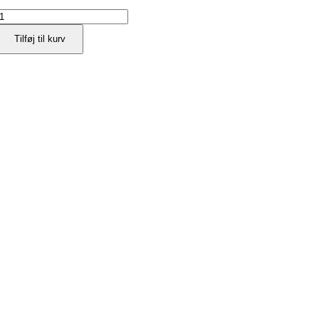
Gasfjeder
HF
Tilføj til kurv
400
N
ntal