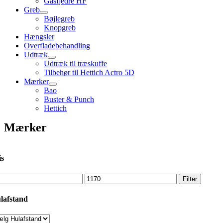
Gasfjedre HF
Greb
Bøjlegreb
Knopgreb
Hængsler
Overfladebehandling
Udtræk
Udtræk til træskuffe
Tilbehør til Hettich Actro 5D
Mærker
Bao
Buster & Punch
Hettich
Mærker
is
ndste
Højeste
Filter
s
pris
lafstand