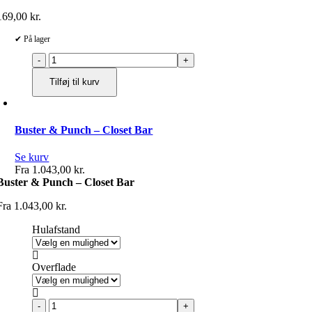
169,00
kr.
✔ På lager
Baolin
500
Tilføj til kurv
ml.
antal
Buster & Punch – Closet Bar
Se kurv
Fra
1.043,00
kr.
Buster & Punch – Closet Bar
Fra
1.043,00
kr.
Hulafstand

Overflade

Buster