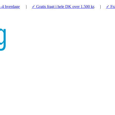
1-4 hverdage
|
✓ Gratis fragt i hele DK over 1.500 kr
. |
✓ Fra