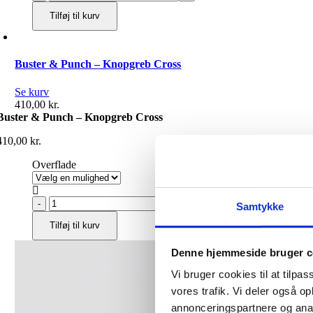
&
Tilføj til kurv
Punch
-
Closet
Bar
Buster & Punch – Knopgreb Cross
antal
Se kurv
410,00
kr.
Buster & Punch – Knopgreb Cross
410,00
kr.
Overflade

Buster
Samtykke
&
Tilføj til kurv
Punch
-
Knopgreb
Denne hjemmeside bruger c
Cross
Vi bruger cookies til at tilpas
antal
vores trafik. Vi deler også 
annonceringspartnere og anal