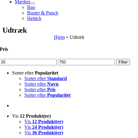
Mærker
Bao
Buster & Punch
Hettich
Udtræk
Hjem
»
Udtræk
Pris
Mindste
Højeste
Filter
pris
pris
Sorter efter
Popularitet
Sorter efter
Standard
Sorter efter
Navn
Sorter efter
Pris
Sorter efter
Popularitet
Vis
12 Produkt(er)
Vis
12 Produkt(er)
Vis
24 Produkt(er)
Vis
36 Produkt(er)