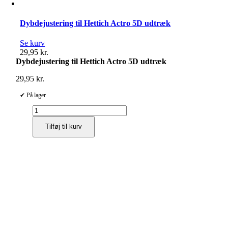
Dybdejustering til Hettich Actro 5D udtræk
Se kurv
29,95
kr.
Dybdejustering til Hettich Actro 5D udtræk
29,95
kr.
✔ På lager
Dybdejustering
til
Tilføj til kurv
Hettich
Actro
5D
udtræk
antal