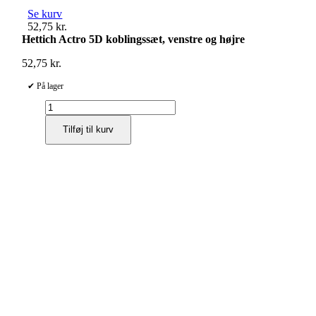
Se kurv
52,75
kr.
Hettich Actro 5D koblingssæt, venstre og højre
52,75
kr.
✔ På lager
Hettich
Actro
Tilføj til kurv
5D
koblingssæt,
venstre
og
højre
antal