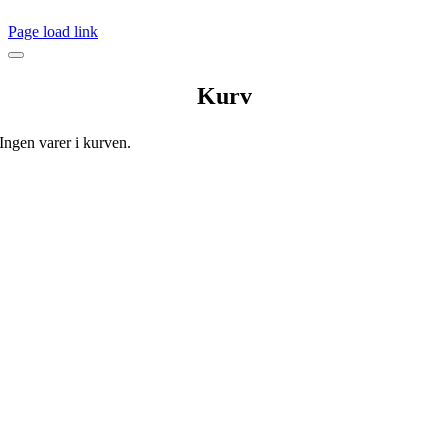
Page load link
Kurv
Ingen varer i kurven.
Go
to
Top