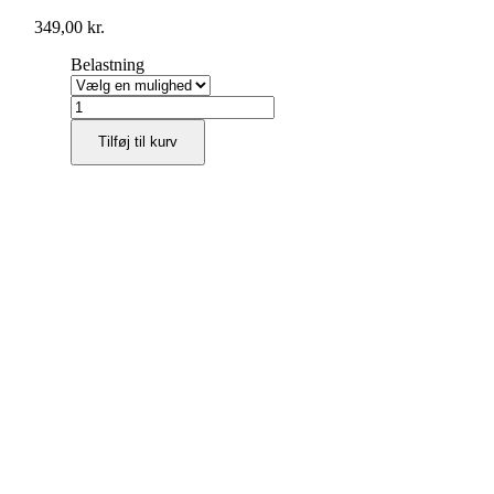
349,00
kr.
Belastning
Push
to
Tilføj til kurv
open
silent
beslag
til
Hettich
Actro
5D
udtræk
antal