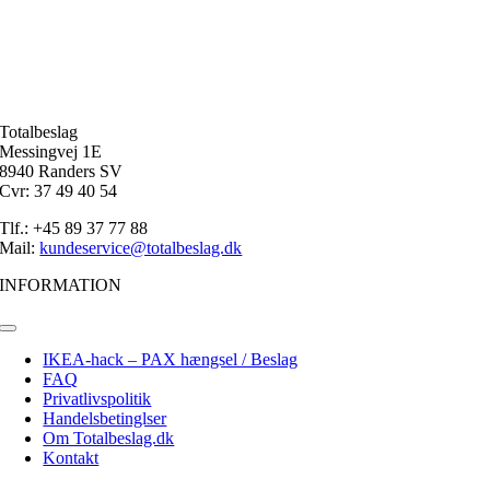
Totalbeslag
Messingvej 1E
8940 Randers SV
Cvr: 37 49 40 54
Tlf.: +45 89 37 77 88
Mail:
kundeservice@totalbeslag.dk
INFORMATION
Toggle
Navigation
IKEA-hack – PAX hængsel / Beslag
FAQ
Privatlivspolitik
Handelsbetinglser
Om Totalbeslag.dk
Kontakt