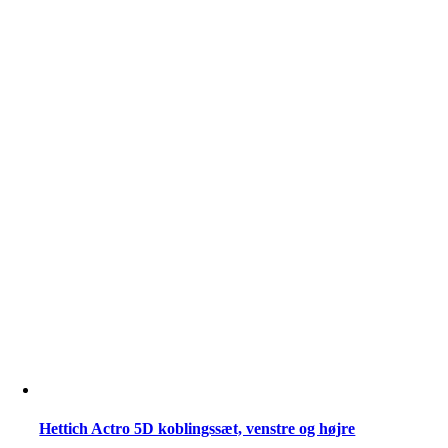
Silent
System
-
40
kg.
antal
Hettich Actro 5D koblingssæt, venstre og højre