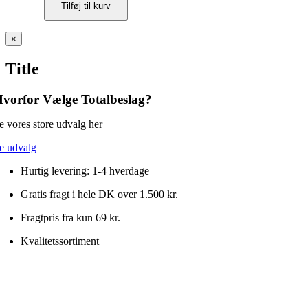
Tilføj til kurv
V6
fuldudtræk
med
Close
×
Push
product
to
quick
Title
Open
view
-
30
vorfor Vælge Totalbeslag?
kg
antal
e vores store udvalg her
e udvalg
Hurtig levering: 1-4 hverdage
Gratis fragt i hele DK over 1.500 kr.
Fragtpris fra kun 69 kr.
Kvalitetssortiment