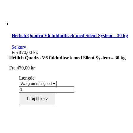
Hettich Quadro V6 fuldudtræk med Silent System – 30 kg
Se kurv
Fra
470,00
kr.
Hettich Quadro V6 fuldudtræk med Silent System – 30 kg
Fra
470,00
kr.
Længde
Hettich
Quadro
Tilføj til kurv
V6
fuldudtræk
med
Silent
System
-
30