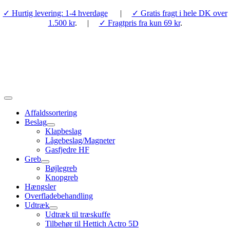
Skip
✓ Hurtig levering: 1-4 hverdage
|
✓ Gratis fragt i hele DK over
to
1.500 kr
. |
✓ Fragtpris fra kun 69 kr
.
content
Toggle
Navigation
Affaldssortering
Beslag
Klapbeslag
Lågebeslag/Magneter
Gasfjedre HF
Greb
Bøjlegreb
Knopgreb
Hængsler
Overfladebehandling
Udtræk
Udtræk til træskuffe
Tilbehør til Hettich Actro 5D