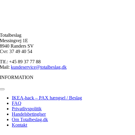
Totalbeslag
Messingvej 1E
8940 Randers SV
Cvr: 37 49 40 54
Tlf.: +45 89 37 77 88
Mail:
kundeservice@totalbeslag.dk
INFORMATION
Toggle
Navigation
IKEA-hack – PAX hængsel / Beslag
FAQ
Privatlivspolitik
Handelsbetinglser
Om Totalbeslag.dk
Kontakt