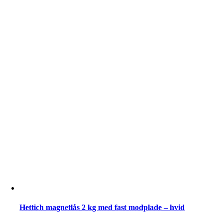
-
Plast
-
Påskruning
-
Hvid
antal
Hettich magnetlås 2 kg med fast modplade – hvid