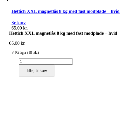
Hettich XXL magnetlås 8 kg med fast modplade – hvid
Se kurv
65,00
kr.
Hettich XXL magnetlås 8 kg med fast modplade – hvid
65,00
kr.
✔ På lager (18 stk.)
Hettich
XXL
Tilføj til kurv
magnetlås
8
kg
med
fast
modplade
–
hvid
antal