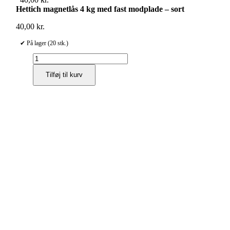
Hettich magnetlås 4 kg med fast modplade – sort
40,00
kr.
✔ På lager (20 stk.)
Hettich
magnetlås
Tilføj til kurv
4
kg
med
fast
modplade
–
sort
antal