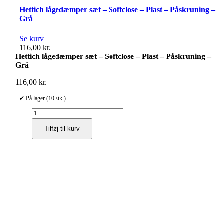
Hettich lågedæmper sæt – Softclose – Plast – Påskruning –
Grå
Se kurv
116,00
kr.
Hettich lågedæmper sæt – Softclose – Plast – Påskruning –
Grå
116,00
kr.
✔ På lager (10 stk.)
Hettich
lågedæmper
Tilføj til kurv
sæt
-
Softclose
-
Plast
-
Påskruning
-
Grå
antal