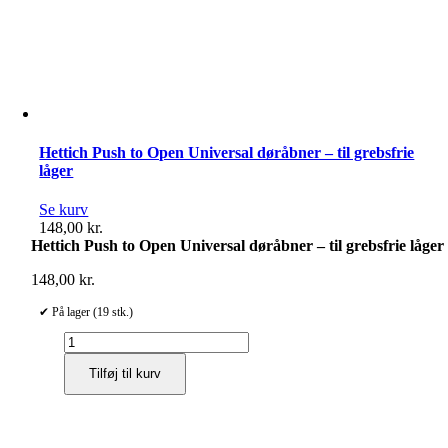
Hettich Push to Open Universal døråbner – til grebsfrie
låger
Se kurv
148,00
kr.
Hettich Push to Open Universal døråbner – til grebsfrie låger
148,00
kr.
✔ På lager (19 stk.)
Hettich
Push
Tilføj til kurv
to
Open
Universal
døråbner
–