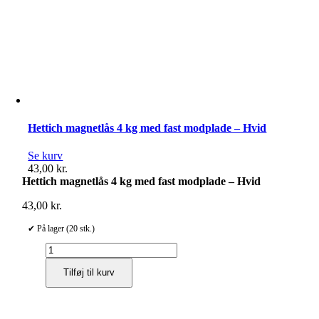
Hettich magnetlås 4 kg med fast modplade – Hvid
Se kurv
43,00
kr.
Hettich magnetlås 4 kg med fast modplade – Hvid
43,00
kr.
✔ På lager (20 stk.)
Hettich
magnetlås
Tilføj til kurv
4
kg
med
fast