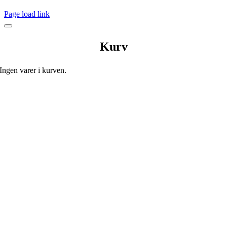
Page load link
Kurv
Ingen varer i kurven.
Go
to
Top