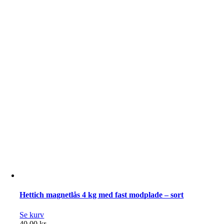
modplade
–
Hvid
antal
Hettich magnetlås 4 kg med fast modplade – sort
Se kurv
40,00
kr.