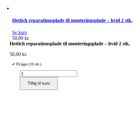
Hettich reparationsplade til monteringsplade – hvid 2 stk.
Se kurv
50,00
kr.
Hettich reparationsplade til monteringsplade – hvid 2 stk.
50,00
kr.
✔ På lager (10 stk.)
Hettich
reparationsplade
Tilføj til kurv
til
monteringsplade
–
hvid
2
stk.
antal