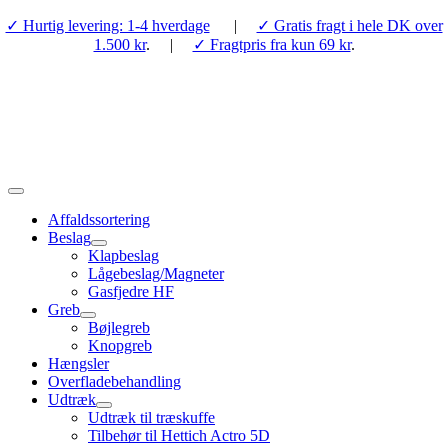
Skip
✓ Hurtig levering: 1-4 hverdage
|
✓ Gratis fragt i hele DK over
to
1.500 kr
. |
✓ Fragtpris fra kun 69 kr
.
content
Toggle
Navigation
Affaldssortering
Beslag
Klapbeslag
Lågebeslag/Magneter
Gasfjedre HF
Greb
Bøjlegreb
Knopgreb
Hængsler
Overfladebehandling
Udtræk
Udtræk til træskuffe
Tilbehør til Hettich Actro 5D