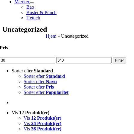
Mærker
Bao
Buster & Punch
Hettich
Uncategorized
Hjem
»
Uncategorized
Pris
Mindste
Højeste
Filter
pris
pris
Sorter efter
Standard
Sorter efter
Standard
Sorter efter
Navn
Sorter efter
Pris
Sorter efter
Popularitet
Vis
12 Produkt(er)
Vis
12 Produkt(er)
Vis
24 Produkt(er)
Vis
36 Produkt(er)