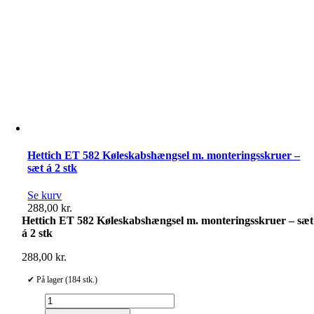
Hettich ET 582 Køleskabshængsel m. monteringsskruer –
sæt á 2 stk
Se kurv
288,00
kr.
Hettich ET 582 Køleskabshængsel m. monteringsskruer – sæt
á 2 stk
288,00
kr.
✔ På lager (184 stk.)
Hettich
ET