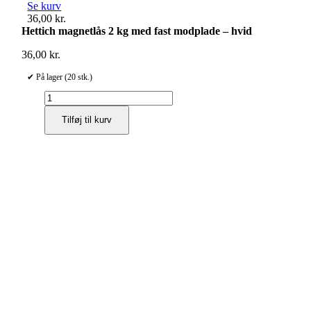
Se kurv
36,00
kr.
Hettich magnetlås 2 kg med fast modplade – hvid
36,00
kr.
✔ På lager (20 stk.)
Hettich
magnetlås
Tilføj til kurv
2
kg
med
fast
modplade
–
hvid
antal