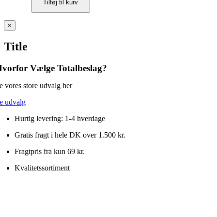
Tilføj til kurv
magnetlås
8
kg
Close
×
med
product
fast
quick
Title
modplade
view
–
sort
vorfor Vælge Totalbeslag?
antal
e vores store udvalg her
e udvalg
Hurtig levering: 1-4 hverdage
Gratis fragt i hele DK over 1.500 kr.
Fragtpris fra kun 69 kr.
Kvalitetssortiment